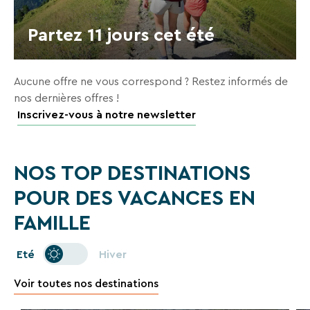
En
renseignant
Partez 11 jours cet été
votre
adresse
email
vous
Aucune offre ne vous correspond ? Restez informés de
acceptez
nos dernières offres !
de
Inscrivez-vous à notre newsletter
recevoir
la
newsletter
de
NOS TOP DESTINATIONS
VTF.
Vous
POUR DES VACANCES EN
pouvez
vous
FAMILLE
désinscrire
à
Eté
Hiver
tout
moment
Voir toutes nos destinations
à
l’aide