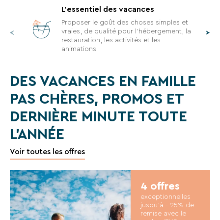
VTF,
to
L'essentiel des vacances
load
des
Proposer le goût des choses simples et
due
vraies, de qualité pour l'hébergement, la
offres
to
restauration, les activités et les
exclusives
trackers
animations
et
that
are
des
DES VACANCES EN FAMILLE
not
bons
disclosed
PAS CHÈRES, PROMOS ET
plans
to
pour
the
DERNIÈRE MINUTE TOUTE
visitor.
vos
L'ANNÉE
The
vacances
website
!
Voir toutes les offres
owner
needs
Il
to
setup
suffit
4 offres
the
d’un
exceptionnelles
site
jusqu'à - 25% de
clic
remise avec le
with
!