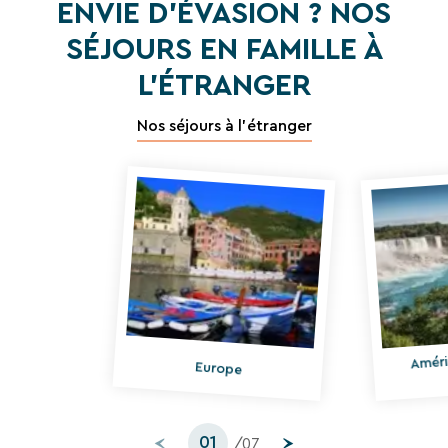
ENVIE D'ÉVASION ? NOS
SÉJOURS EN FAMILLE À
L'ÉTRANGER
Nos séjours à l'étranger
RECHERCHER
Une destination, un hôtel...
Améri
Europe
01
/07