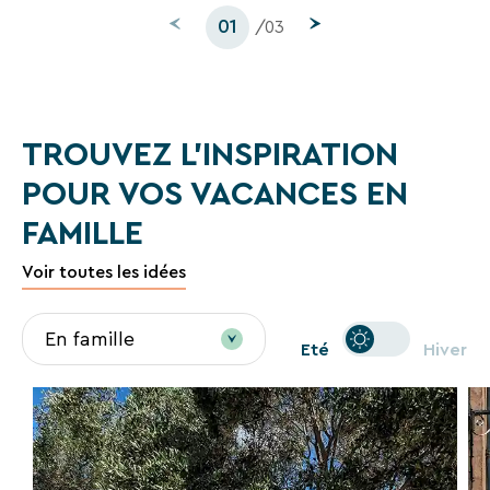
de
01
/03
notre
site
web.
TROUVEZ L'INSPIRATION
POUR VOS VACANCES EN
FAMILLE
Voir toutes les idées
En famille
Eté
Hiver