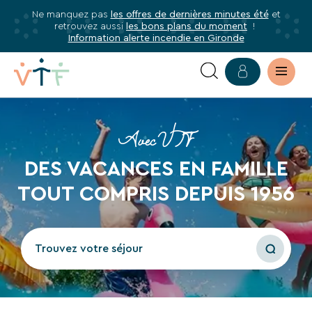
Ne manquez pas
les offres de dernières minutes été
et
✕
retrouvez aussi
les bons plans du moment
!
mer
mer
Information alerte incendie en Gironde
Abonnez-
vous
à
We
VILLAGE
notre
need
newsletter
your
VACANCES
Avec VTF
consent
Abonnez-
EN
DES VACANCES EN FAMILLE
to load
vous
the
TOUT COMPRIS DEPUIS 1956
FAMILLE,
Youtube
pour
service!
être
SÉJOUR
informé·e
Trouvez votre séjour
This
de
TOUT
content
tous
is
COMPRIS
les
not
avantages
permitted