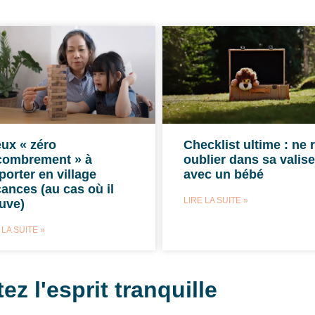
eux « zéro
Checklist ultime : ne 
combrement » à
oublier dans sa valise
orter en village
avec un bébé
ances (au cas où il
LIRE LA SUITE »
uve)
 LA SUITE »
ez l'esprit tranquille