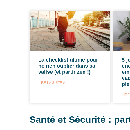
La checklist ultime pour
5 j
ne rien oublier dans sa
en
valise (et partir zen !)
emp
vac
LIRE LA SUITE »
ple
LIRE
Santé et Sécurité : part