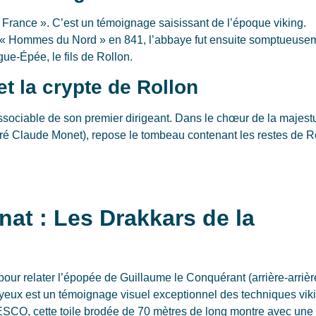
de France ». C’est un témoignage saisissant de l’époque viking.
es « Hommes du Nord » en 841, l’abbaye fut ensuite somptueuse
ue-Épée, le fils de Rollon.
t la crypte de Rollon
dissociable de son premier dirigeant. Dans le chœur de la majes
ré Claude Monet), repose le tombeau contenant les restes de R
anat : Les Drakkars de la
pour relater l’épopée de Guillaume le Conquérant (arrière-arrièr
 Bayeux est un témoignage visuel exceptionnel des techniques vik
ESCO, cette toile brodée de 70 mètres de long montre avec une