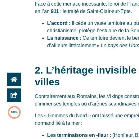
Face à cette menace incessante, le roi de Fran
en l’an
911
: le traité de Saint-Clair-sur-Epte.
L’accord :
Il cède un vaste territoire au p
christianisme, protège l’estuaire de la Se
La naissance :
Ce territoire devient le 
d’ailleurs littéralement
« Le pays des Ho
2. L’héritage invisibl
villes
Contrairement aux Romains, les Vikings constru
d’immenses temples ou d’arènes scandinaves en 
100%
Les « Hommes du Nord » ont laissé une empreint
normand lié à la mer :
Les terminaisons en -fleur :
(Honfleur, Ba