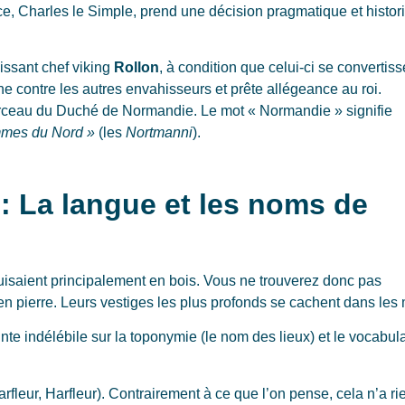
ce, Charles le Simple, prend une décision pragmatique et histor
uissant chef viking
Rollon
, à condition que celui-ci se convertis
ine contre les autres envahisseurs et prête allégeance au roi.
berceau du Duché de Normandie. Le mot « Normandie » signifie
mmes du Nord »
(les
Nortmanni
).
e : La langue et les noms de
isaient principalement en bois. Vous ne trouverez donc pas
pierre. Leurs vestiges les plus profonds se cachent dans les 
e indélébile sur la toponymie (le nom des lieux) et le vocabula
rfleur, Harfleur). Contrairement à ce que l’on pense, cela n’a ri