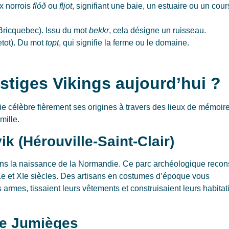
ux norrois
flóð
ou
fljot
, signifiant une baie, un estuaire ou un cour
ricquebec). Issu du mot
bekkr
, cela désigne un ruisseau.
etot). Du mot
topt
, qui signifie la ferme ou le domaine.
estiges Vikings aujourd’hui ?
ie célèbre fièrement ses origines à travers des lieux de mémoire
mille.
k (Hérouville-Saint-Clair)
ans la naissance de la Normandie. Ce parc archéologique recons
 Xe et XIe siècles. Des artisans en costumes d’époque vous
armes, tissaient leurs vêtements et construisaient leurs habitat
de Jumièges