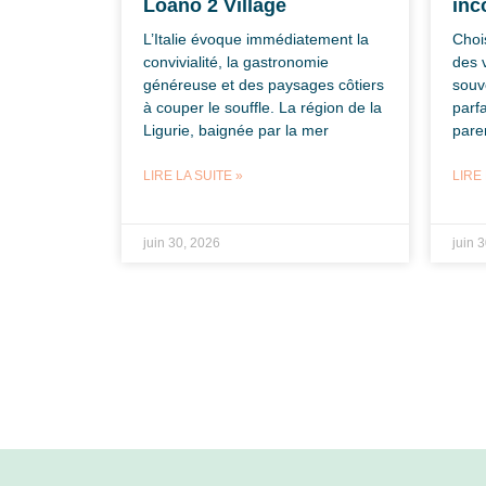
Loano 2 Village
inc
L’Italie évoque immédiatement la
Chois
convivialité, la gastronomie
des 
généreuse et des paysages côtiers
souv
à couper le souffle. La région de la
parfa
Ligurie, baignée par la mer
pare
LIRE LA SUITE »
LIRE 
juin 30, 2026
juin 