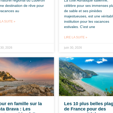
 naturel régional du Luberon
La côte Adriatique italienne,
une destination de rêve pour
célèbre pour ses immenses pl
vacances au
de sable et ses pinèdes
majestueuses, est une véritab
institution pour les vacances
LA SUITE »
estivales. C’est une
LIRE LA SUITE »
t 30, 2026
juin 30, 2026
our en famille sur la
Les 10 plus belles pla
ta Brava : Les
de France pour des