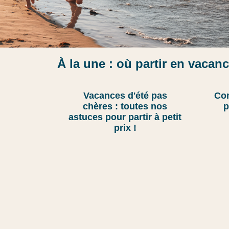
À la une : où partir en vacanc
Le Gu
Vacances d'été pas
Com
Con
chères : toutes nos
p
astuces pour partir à petit
prix !
Bienvenue sur l
cœur en Franc