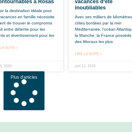
ontournables à Rosas
vacances d’été
inoubliables
ir la destination idéale pour
vacances en famille nécessite
Avec ses milliers de kilomètre
ent de trouver le compromis
côtes bordées par la mer
it entre détente pour les
Méditerranée, l’océan Atlantiq
nts et divertissement pour les
la Manche, la France possède 
des littoraux les plus
LA SUITE »
LIRE LA SUITE »
30, 2026
juin 12, 2026
Plus d'articles