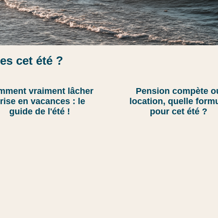
es cet été ?
ide des Vacances en Fam
ment vraiment lâcher
Pension compète o
seils, Budget et Destinat
rise en vacances : le
location, quelle form
guide de l'été !
pour cet été ?
e blog de VTF. Découvrez nos astuces pour partir moins ch
e et tout ce qu'il faut savoir pour des séjours 100% détente 