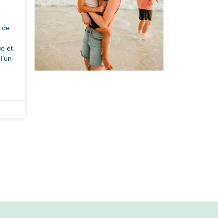
s de
ue et
l’un