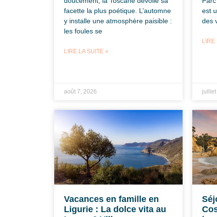
doucement, la Toscane dévoile sa
Parc
facette la plus poétique. L’automne
est 
y installe une atmosphère paisible :
des 
les foules se
LIRE 
LIRE LA SUITE »
août 7, 2026
juille
Vacances en famille en
Séj
Ligurie : La dolce vita au
Cos