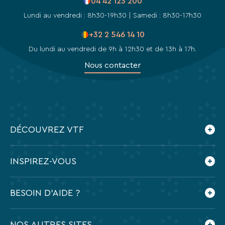
04 42 123 200
Lundi au vendredi : 8h30-19h30 | Samedi : 8h30-17h30
+32 2 546 14 10
Du lundi au vendredi de 9h à 12h30 et de 13h à 17h.
Nous contacter
DÉCOUVREZ VTF
Qui sommes-nous ?
INSPIREZ-VOUS
Les villages vacances VTF
Nos engagements
Le blog
BESOIN D'AIDE ?
Nos agences
Feuilleter nos brochures
Nos partenaires
Application mobile VTF
Dates des vacances scolaires 2026-2027
NOS AUTRES SITES