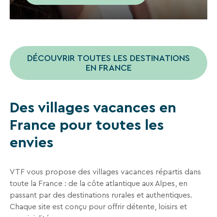
des
liens
de
désinscription
ou
en
DÉCOUVRIR TOUTES LES DESTINATIONS
écrivant
EN FRANCE
à
contact-
RGPD@vtf-
vacances.com.
Des villages vacances en
Plus
d’info
France pour toutes les
sur
notre
envies
politique
de
confidentialité
VTF vous propose des villages vacances répartis dans
sur
toute la France : de la côte atlantique aux Alpes, en
la
page
passant par des destinations rurales et authentiques.
mentions
Chaque site est conçu pour offrir détente, loisirs et
légales