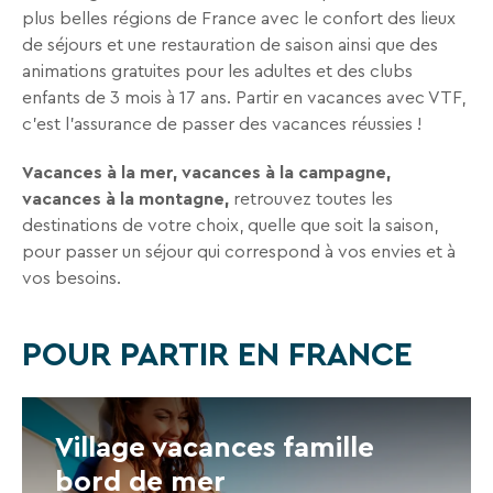
plus belles régions de France avec le confort des lieux
Recevez
de séjours et une restauration de saison ainsi que des
tous
animations gratuites pour les adultes et des clubs
les
enfants de 3 mois à 17 ans. Partir en vacances avec VTF,
15
c’est l’assurance de passer des vacances réussies !
jours
,
directement
Vacances à la mer, vacances à la campagne,
dans
vacances à la montagne,
retrouvez toutes les
votre
destinations de votre choix, quelle que soit la saison,
boîte
pour passer un séjour qui correspond à vos envies et à
mail,
vos besoins.
toutes
les
nouveautés,
POUR PARTIR EN FRANCE
bons
plans,
promos,
Village vacances famille
idées
de
bord de mer