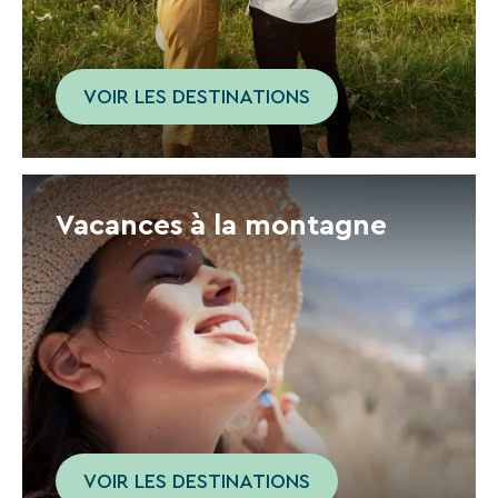
En
renseignant
votre
adresse
VOIR LES DESTINATIONS
email
vous
acceptez
de
recevoir
la
Vacances à la montagne
newsletter
de
VTF.
Vous
pouvez
vous
désinscrire
à
tout
moment
à
l’aide
VOIR LES DESTINATIONS