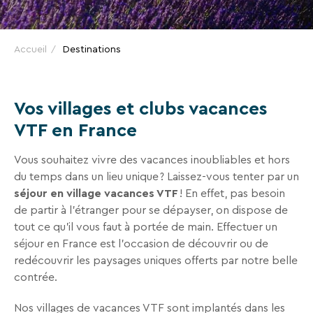
VTF
VTF,
des
offres
Accueil
Destinations
exclusives
et
des
Vos villages et clubs vacances
bons
VTF en France
plans
pour
Vous souhaitez vivre des vacances inoubliables et hors
vos
du temps dans un lieu unique ? Laissez-vous tenter par un
vacances
séjour en village vacances VTF
! En effet, pas besoin
de partir à l’étranger pour se dépayser, on dispose de
!
tout ce qu’il vous faut à portée de main. Effectuer un
séjour en France est l’occasion de découvrir ou de
Il
redécouvrir les paysages uniques offerts par notre belle
suffit
contrée.
d’un
clic
Nos villages de vacances VTF sont implantés dans les
!