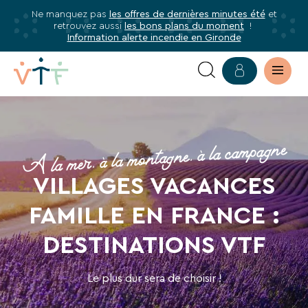
Ne manquez pas
les offres de dernières minutes été
et
✕
retrouvez aussi
les bons plans du moment
!
mer
Information alerte incendie en Gironde
Abonnez-
vous
à
TROUVEZ
notre
newsletter
VOTRE
A la mer, à la montagne, à la campagne
Abonnez-
VILLAGE
VILLAGES VACANCES
vous
VACANCES
pour
FAMILLE EN FRANCE :
être
EN
informé·e
DESTINATIONS VTF
de
FRANCE
tous
AVEC
Le plus dur sera de choisir !
les
avantages