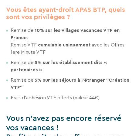
VTF,
Vous êtes ayant-droit APAS BTP, quels
des
sont vos privilèges ?
offres
exclusives
Remise de
10% sur les villages vacances VTF en
et
France
.
des
Remise VTF
cumulable uniquement
avec les Offres
bons
1ere Minute VTF
plans
Remise de
5% sur les établissement dits «
pour
partenaires »
vos
Remise de
5% sur les séjours à l’étranger "Création
vacances
VTF"
!
Frais d’adhésion VTF offerts (valeur 44€)
Il
suffit
Vous n'avez pas encore réservé
d’un
vos vacances !
clic
!