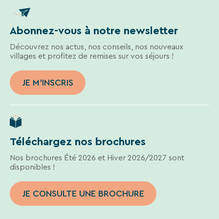
En
renseignant
votre
Abonnez-vous à notre newsletter
adresse
email
Découvrez nos actus, nos conseils, nos nouveaux
vous
villages et profitez de remises sur vos séjours !
acceptez
de
JE M'INSCRIS
recevoir
la
newsletter
de
VTF.
Vous
Téléchargez nos brochures
pouvez
vous
Nos brochures Été 2026 et Hiver 2026/2027 sont
désinscrire
disponibles !
à
tout
moment
JE CONSULTE UNE BROCHURE
à
l’aide