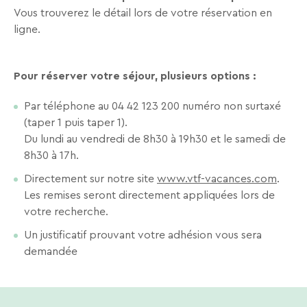
séjours
Vous trouverez le détail lors de votre réservation en
ou
ligne.
conseils
pratiques
pour
Pour réserver votre séjour, plusieurs options :
bien
préparer
Par téléphone au 04 42 123 200 numéro non surtaxé
vos
(taper 1 puis taper 1).
RECHERCHER
prochaines
Du lundi au vendredi de 8h30 à 19h30 et le samedi de
vacances.
8h30 à 17h.
Une destination, un hôtel...
Directement sur notre site
www.vtf-vacances.com
.
Les remises seront directement appliquées lors de
Votre
votre recherche.
adresse
Un justificatif prouvant votre adhésion vous sera
mail
demandée