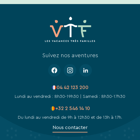
des
liens
de
désinscription
ou
en
écrivant
à
contact-
Suivez nos aventures
RGPD@vtf-
vacances.com.
Plus
d’info
sur
04 42 123 200
notre
politique
Lundi au vendredi : 8h30-19h30 | Samedi : 8h30-17h30
de
confidentialité
+32 2 546 14 10
sur
Du lundi au vendredi de 9h à 12h30 et de 13h à 17h.
la
page
Nous contacter
mentions
légales