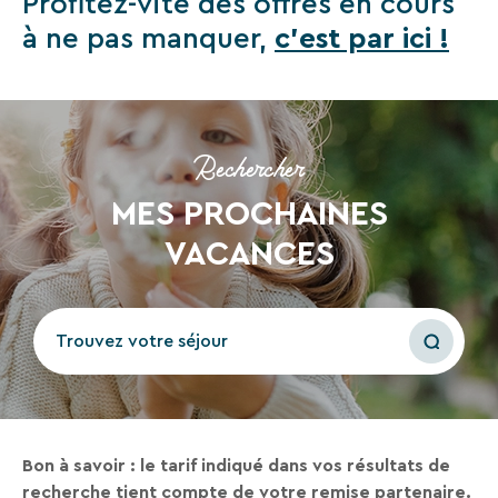
Profitez-vite des offres en cours
Recevez
à ne pas manquer,
c'est par ici !
tous
les
15
jours
,
Rechercher
directement
dans
MES PROCHAINES
votre
boîte
VACANCES
mail,
toutes
les
Trouvez votre séjour
nouveautés,
bons
plans,
promos,
idées
Bon à savoir : le tarif indiqué dans vos résultats de
de
recherche tient compte de votre remise partenaire.