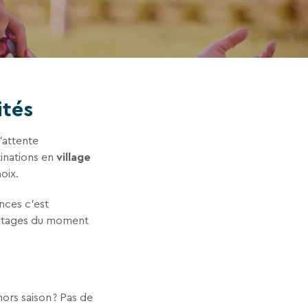
ités
’attente
tinations en
village
hoix.
nces c’est
antages du moment
ors saison ? Pas de