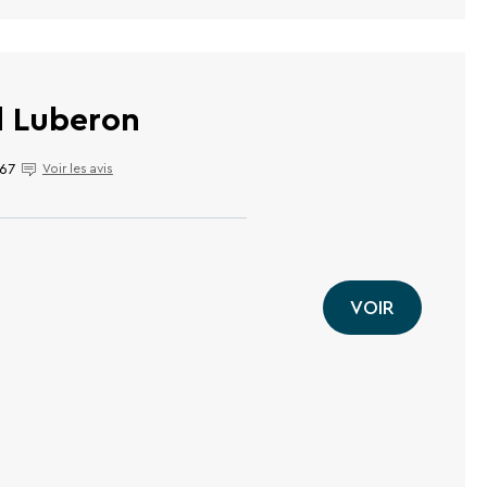
d Luberon
67
Voir les avis
VOIR