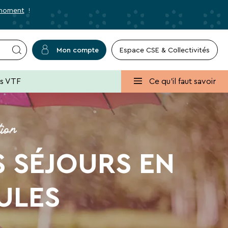
 moment
!
Mon compte
r
✕
Fermer
es VTF
Ce qu'il faut savoir
tion
usives et des bons plans pour vos
S SÉJOURS EN
lans, promos, idées de séjours ou conseils
ULES