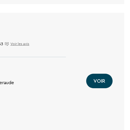
53
Voir les avis
VOIR
meraude