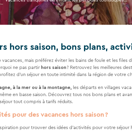
tez de recevoir la newsletter de VTF. Vous
 des liens de désinscription ou en écrivant
ur notre politique de confidentialité sur la
rs hors saison, bons plans, activ
vacances, mais préférez éviter les bains de foule et les files d
urquoi ne pas partir
hors saison
? Retrouvez les meilleures des
rofitez d’un séjour en toute intimité dans la région de votre c
agne, à la mer ou à la montagne,
les départs en villages vaca
même en basse saison. Découvrez tous nos bons plans et av
séjour tout compris à tarifs réduits.
ités pour des vacances hors saison ?
piration pour trouver des idées d’activités pour votre séjour h