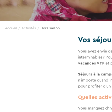
DES
SÉJOURS
En renseignant votre adresse email vous accep
Accueil
Activités
pouvez vous désinscrire à tout moment à l’aide
Hors saison
à contact-RGPD@vtf-vacances.com. Plus d’info s
EN
Vos séjou
page mentions légales de notre site web.
FAMILLE
Vous avez envie de 
interminables ? Po
vacances VTF
et p
LOIN
Séjours à la camp
n’importe quand, 
DES
pour profiter d’un 
Quelles activ
FOULES
Vous manquez d’ins