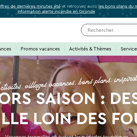
offres de dernières minutes été
et retrouvez aussi
les bons plans du
Information alerte incendie en Gironde
✕
Fermer
Abonnez-vous à notre newslette
ances
Promos vacances
Activités & Thèmes
Servic
ivités, villages vacances, bons plans, inspira
 de tous les avantages VTF, des offres excl
RS SAISON : DE
rectement dans votre boîte mail, toutes les nouveautés, bons p
acances.
ILLE LOIN DES FO
Vacances tranquilles en évitant les périodes touristiques...