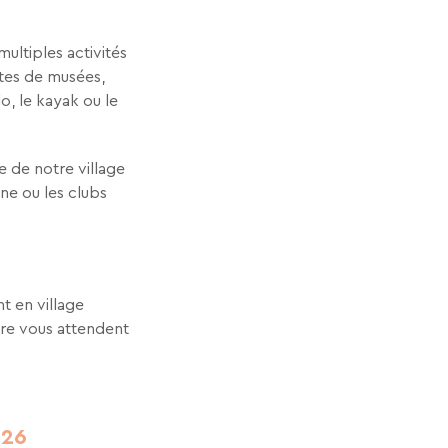
ultiples activités
ites de musées,
, le kayak ou le
 de notre village
e ou les clubs
t en village
ore vous attendent
026