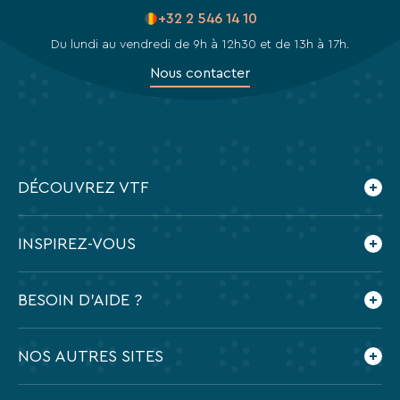
+32 2 546 14 10
Du lundi au vendredi de 9h à 12h30 et de 13h à 17h.
Nous contacter
DÉCOUVREZ VTF
Qui sommes-nous ?
INSPIREZ-VOUS
Les villages vacances VTF
Nos engagements
Le blog
BESOIN D'AIDE ?
Nos agences
Feuilleter nos brochures
Nos partenaires
Application mobile VTF
Dates des vacances scolaires 2026-2027
NOS AUTRES SITES
Espace presse
Foire aux questions
Préparer mes vacances
Recrutement