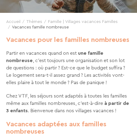
VTF,
des
offres
Accueil
Thèmes
Famille | Villages vacances Familles
Vacances famille nombreuse
exclusives
et
Vacances pour les familles nombreuses
des
bons
Partir en vacances quand on est
une famille
plans
nombreuse
, c’est toujours une organisation et son lot
de questions : où partir ? Est-ce que le budget suffira ?
pour
Le logement sera-t-il assez grand ? Les activités vont-
vos
elles plaire à tout le monde ? Pas de panique !
vacances
!
Chez VTF, les séjours sont adaptés à toutes les familles
même aux familles nombreuses, c’est-à-dire
à partir de
Il
3 enfants
. Bienvenue dans nos villages vacances !
suffit
d’un
Vacances adaptées aux familles
clic
nombreuses
!