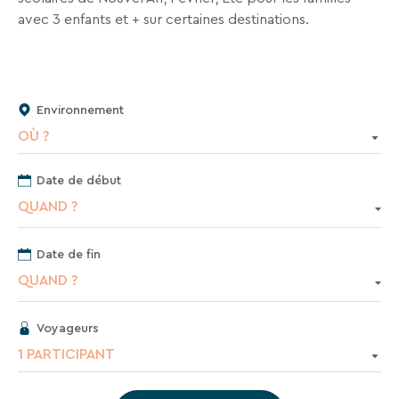
séjours
avec 3 enfants et + sur certaines destinations.
ou
conseils
pratiques
pour
Environnement
bien
préparer
OÙ ?
vos
prochaines
Date de début
vacances.
QUAND ?
Date de fin
Votre
QUAND ?
adresse
mail
Voyageurs
1 PARTICIPANT