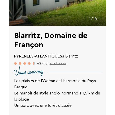
des
liens
de
désinscription
1/14
ou
en
écrivant
Biarritz, Domaine de
à
contact-
Françon
RGPD@vtf-
vacances.com.
PYRÉNÉES-ATLANTIQUES
à Biarritz
Plus
d’info
427
Voir les avis
sur
Vous aimerez
notre
politique
Les plaisirs de l'Océan et l'harmonie du Pays
de
Basque
confidentialité
Le manoir de style anglo-normand à 1,5 km de
sur
la
la plage
page
Un parc avec une forêt classée
mentions
légales