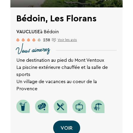
Bédoin, Les Florans
VAUCLUSE
à Bédoin
238
Voir les avis
Vous aimerez
Une destination au pied du Mont Ventoux
La piscine extérieure chauffée et la salle de
RECHERCHER
sports
Un village de vacances au coeur de la
Provence
Une destination, un hôtel...
VOIR