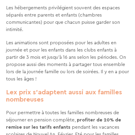
Recevez
Les hébergements privilégient souvent des espaces
tous
séparés entre parents et enfants (chambres
les
communicantes) pour que chacun puisse garder son
15
intimité.
jours
,
Les animations sont proposées pour les adultes en
directement
journée et pour les enfants dans les clubs enfants à
dans
partir de 3 mois et jusqu’à 16 ans selon les périodes. On
votre
propose aussi des moments à partager tous ensemble
boîte
lors de la journée famille ou lors de soirées. Il y en a pour
mail,
tous les âges !
toutes
les
Lex prix s'adaptent aussi aux familles
nouveautés,
nombreuses
bons
plans,
Pour permettre à toutes les familles nombreuses de
promos,
séjourner en pension complète,
profiter de 20% de
idées
remise sur les tarifs enfants
pendant les vacances
de
scolaires de Nouvel An, Février, Eté pour les familles