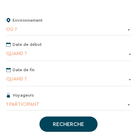
En
renseignant
votre
Environnement
adresse
email
OÙ ?
vous
acceptez
Date de début
de
recevoir
QUAND ?
la
newsletter
Date de fin
de
VTF.
QUAND ?
Vous
pouvez
vous
Voyageurs
désinscrire
1 PARTICIPANT
à
tout
moment
RECHERCHE
à
l’aide