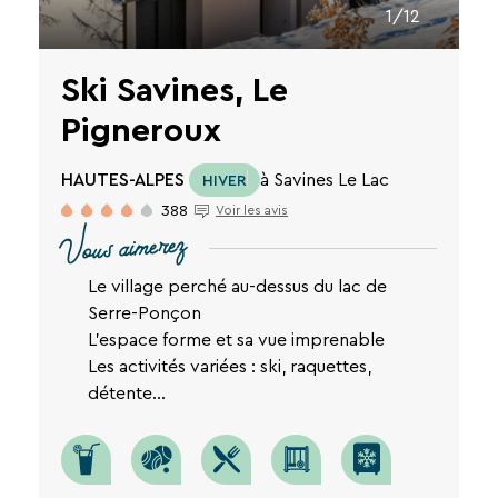
1/12
de
notre
site
Ski Savines, Le
web.
Pigneroux
HAUTES-ALPES
à Savines Le Lac
HIVER
388
Voir les avis
Vous aimerez
Le village perché au-dessus du lac de
Serre-Ponçon
L'espace forme et sa vue imprenable
Les activités variées : ski, raquettes,
détente...