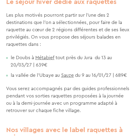
Le séjour hiver dédié aux raquettes
Recevez
tous
Les plus motivés pourront partir sur l’une des 2
les
destinations que l’on a sélectionnées, pour faire de la
15
raquette au cœur de 2 régions différentes et de ses lieux
jours
,
privilégiés. On vous propose des séjours balades en
directement
raquettes dans :
dans
le Doubs à
Métabief
tout près du Jura du 13 au
votre
20/03/27 | 639€
boîte
mail,
la vallée de l’Ubaye au
Sauze
du 9 au 16/01/27 | 689€
toutes
les
Vous serez accompagnés par des guides professionnels
nouveautés,
pendant vos sorties raquettes proposées à la journée
bons
ou à la demi-journée avec un programme adapté à
plans,
retrouver sur chaque fiche village.
promos,
idées
Nos villages avec le label raquettes à
de