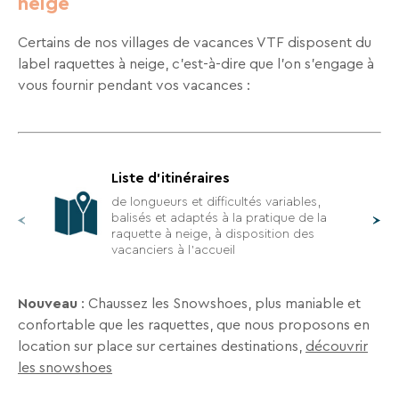
neige
séjours
ou
Certains de nos villages de vacances VTF disposent du
conseils
label raquettes à neige, c’est-à-dire que l'on s’engage à
pratiques
vous fournir pendant vos vacances :
pour
bien
préparer
vos
prochaines
Liste d'itinéraires
vacances.
de longueurs et difficultés variables,
balisés et adaptés à la pratique de la
raquette à neige, à disposition des
vacanciers à l'accueil
Votre
adresse
Nouveau
: Chaussez les Snowshoes, plus maniable et
mail
confortable que les raquettes, que nous proposons en
location sur place sur certaines destinations,
découvrir
les snowshoes