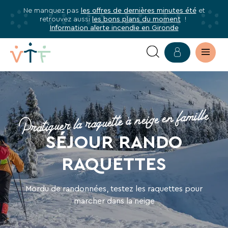
Ne manquez pas
les offres de dernières minutes été
et
✕
retrouvez aussi
les bons plans du moment
!
mer
Information alerte incendie en Gironde
Abonnez-
vous
à
VACANCES
notre
newsletter
RANDO
Pratiquer la raquette à neige en famille
Abonnez-
RAQUETTES
vous
SÉJOUR RANDO
pour
être
RAQUETTES
informé·e
de
Mordu de randonnées, testez les raquettes pour
tous
marcher dans la neige
les
avantages