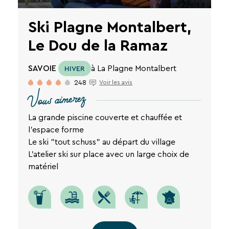
RECHERCHER
Ski Plagne Montalbert,
Une destination, un hôtel...
Le Dou de la Ramaz
SAVOIE
à La Plagne Montalbert
HIVER
248
Voir les avis
Vous aimerez
La grande piscine couverte et chauffée et
l'espace forme
Le ski "tout schuss" au départ du village
L'atelier ski sur place avec un large choix de
matériel