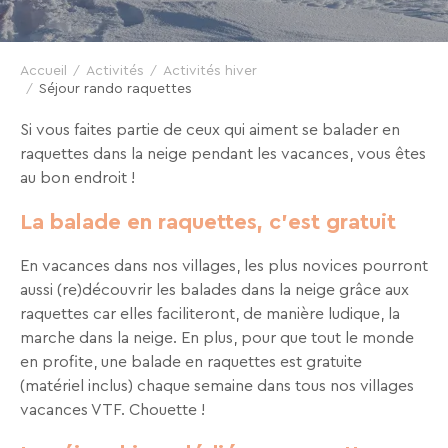
VTF,
des
offres
Accueil
Activités
Activités hiver
Séjour rando raquettes
exclusives
et
Si vous faites partie de ceux qui aiment se balader en
des
raquettes dans la neige pendant les vacances, vous êtes
bons
au bon endroit !
plans
La balade en raquettes, c’est gratuit
pour
vos
En vacances dans nos villages, les plus novices pourront
vacances
aussi (re)découvrir les balades dans la neige grâce aux
!
raquettes car elles faciliteront, de manière ludique, la
marche dans la neige. En plus, pour que tout le monde
Il
en profite, une balade en raquettes est gratuite
suffit
(matériel inclus) chaque semaine dans tous nos villages
d’un
vacances VTF. Chouette !
clic
!