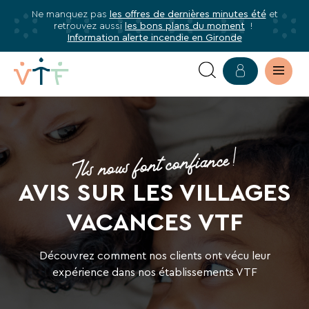
Ne manquez pas
les offres de dernières minutes été
et
✕
retrouvez aussi
les bons plans du moment
!
mer
Information alerte incendie en Gironde
Abonnez-
vous
à
notre
newsletter
Ils nous font confiance !
Abonnez-
vous
AVIS SUR LES VILLAGES
pour
être
VACANCES VTF
informé·e
de
Découvrez comment nos clients ont vécu leur
tous
expérience dans nos établissements VTF
les
avantages