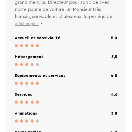
grand merci au Directeur pour son aide avec
notre panne de voiture, un Monsieur très
humain, serviable et chaleureux. Super équipe
(Leila, Morganne l'animateur, La femme du
Afficher plus
directeur et tout le personnel de cuisine et de
service). Le centre est un peu vétuste mais il
Accueil et convivialité
5,0
reste un super centre et on y mange et dort
bien. Je recommande vraiment pour le lieu et
Hébergement
3,5
l'équipe. Christophe et Eve.
Equipements et services
4,8
Services
4,6
Animations
3,8
Restauration
4,2