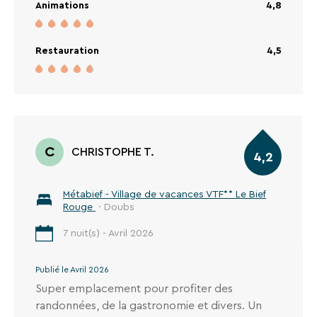
Animations
4,8
Restauration
4,5
C
CHRISTOPHE T.
4,2
RECHERCHER
Métabief - Village de vacances VTF** Le Bief
Rouge
· Doubs
Une destination, un hôtel...
7 nuit(s) - Avril 2026
Publié le Avril 2026
Super emplacement pour profiter des
randonnées, de la gastronomie et divers. Un