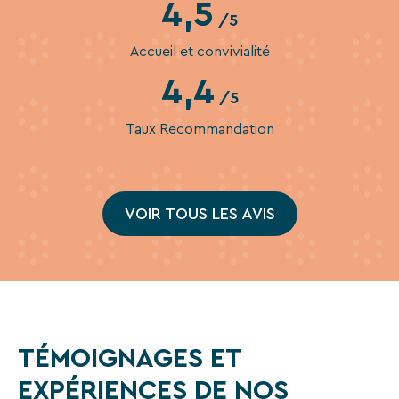
4,5
séjours
/5
ou
conseils
Accueil et convivialité
pratiques
4,4
pour
/5
bien
Taux Recommandation
préparer
vos
prochaines
vacances.
VOIR TOUS LES AVIS
Votre
adresse
mail
TÉMOIGNAGES ET
EXPÉRIENCES DE NOS