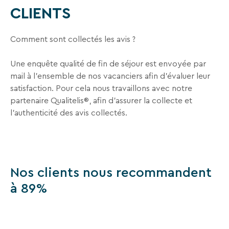
En
CLIENTS
renseignant
votre
adresse
Comment sont collectés les avis ?
email
vous
Une enquête qualité de fin de séjour est envoyée par
acceptez
mail à l’ensemble de nos vacanciers afin d’évaluer leur
de
recevoir
satisfaction. Pour cela nous travaillons avec notre
la
partenaire Qualitelis®, afin d’assurer la collecte et
newsletter
l’authenticité des avis collectés.
de
VTF.
Vous
pouvez
vous
Nos clients nous recommandent
désinscrire
à
à 89%
tout
moment
à
l’aide