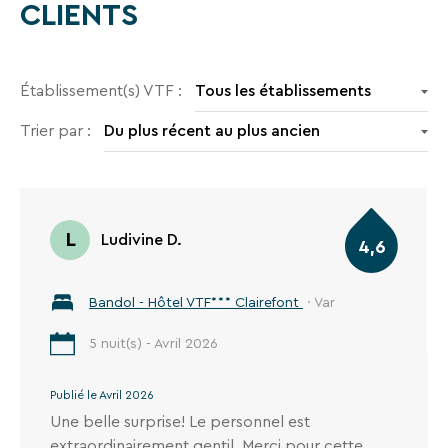
CLIENTS
de
notre
site
web.
Établissement(s) VTF :
Trier par :
L
Ludivine D.
4,6
Bandol - Hôtel VTF*** Clairefont
· Var
5 nuit(s) - Avril 2026
Publié le Avril 2026
Une belle surprise! Le personnel est
extraordinairement gentil. Merci pour cette