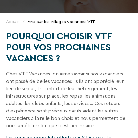
VTF,
des
offres
Accueil
Avis sur les villages vacances VTF
exclusives
POURQUOI CHOISIR VTF
et
POUR VOS PROCHAINES
des
bons
VACANCES ?
plans
pour
Chez VTF Vacances, on aime savoir si nos vacanciers
vos
ont passé de belles vacances : s’ils ont apprécié leur
vacances
lieu de séjour, le confort de leur hébergement, les
!
infrastructures sur place, les repas, les animations
adultes, les clubs enfants, les services… Ces retours
Il
d'expérience sont précieux car ils aident les autres
suffit
vacanciers à faire le bon choix et nous permettent de
d’un
nous améliorer lorsque c'est nécessaire.
clic
!
Les services complets offerts par VTF pour des