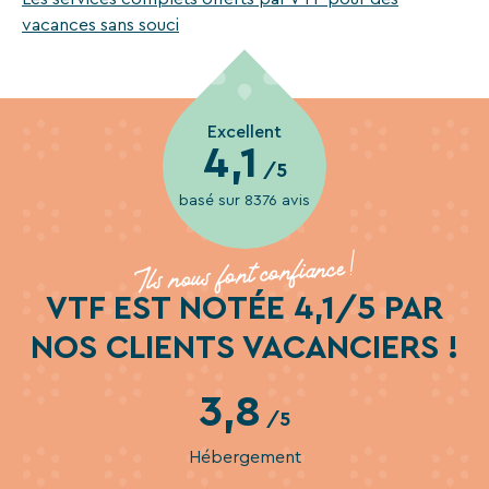
Recevez
vacances sans souci
tous
les
15
jours
,
Excellent
4,1
directement
/5
dans
basé sur 8376 avis
votre
boîte
Ils nous font confiance !
mail,
toutes
VTF EST NOTÉE 4,1/5 PAR
les
NOS CLIENTS VACANCIERS !
nouveautés,
bons
plans,
3,8
promos,
/5
idées
Hébergement
de