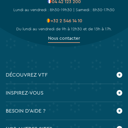
04 42 123 200
Lundi au vendredi : 8h30-19h30 | Samedi : 8h30-17h30
+32 2 546 14 10
Du lundi au vendredi de 9h à 12h30 et de 13h à 17h.
Nous contacter
DÉCOUVREZ VTF
Qui sommes-nous ?
INSPIREZ-VOUS
Les villages vacances VTF
Nos engagements
Le blog
BESOIN D'AIDE ?
Nos agences
Feuilleter nos brochures
Nos partenaires
Application mobile VTF
Dates des vacances scolaires 2026-2027