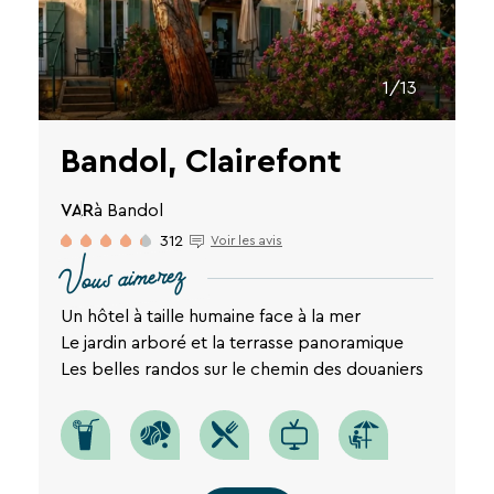
séjours
ou
conseils
pratiques
1/13
pour
bien
Bandol, Clairefont
préparer
vos
VAR
à Bandol
prochaines
312
Voir les avis
vacances.
Vous aimerez
Un hôtel à taille humaine face à la mer
Votre
Le jardin arboré et la terrasse panoramique
adresse
Les belles randos sur le chemin des douaniers
mail