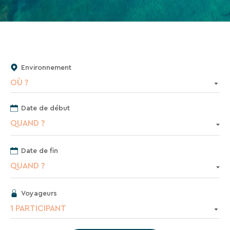
VTF,
des
offres
exclusives
et
Environnement
des
OÙ ?
bons
plans
Date de début
pour
QUAND ?
vos
vacances
Date de fin
!
QUAND ?
Il
suffit
Voyageurs
d’un
1 PARTICIPANT
clic
!