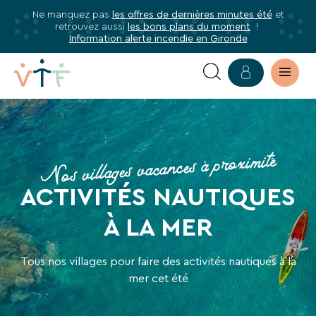
Ne manquez pas
les offres de dernières minutes été
et
✕
retrouvez aussi
les bons plans du moment
!
mer
Information alerte incendie en Gironde
Abonnez-
vous
à
VACANCES
notre
newsletter
ACTIVITÉS
Nos villages vacances à proximité
Abonnez-
NAUTIQUES
vous
ACTIVITÉS NAUTIQUES
À
pour
être
À LA MER
LA
informé·e
de
MER
Tous nos villages pour faire des activités nautiques à la
tous
mer cet été
les
avantages