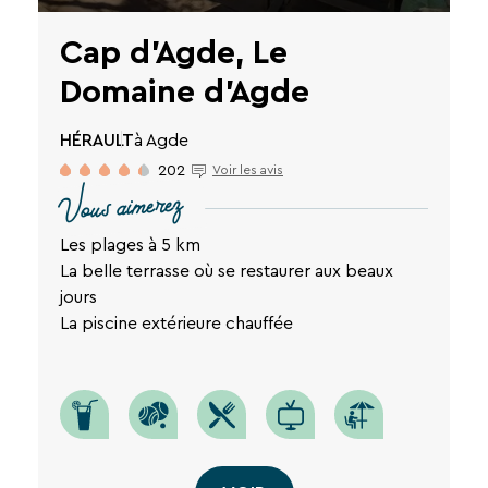
des
liens
Cap d'Agde, Le
de
désinscription
Domaine d'Agde
ou
en
écrivant
HÉRAULT
à Agde
à
202
Voir les avis
contact-
Vous aimerez
RGPD@vtf-
vacances.com.
Plus
Les plages à 5 km
d’info
La belle terrasse où se restaurer aux beaux
sur
jours
notre
La piscine extérieure chauffée
politique
de
confidentialité
sur
la
page
mentions
légales