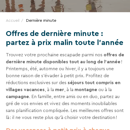
VTF,
des
offres
Accueil
Dernière minute
exclusives
Offres de dernière minute :
et
partez à prix malin toute l’année
des
bons
Trouvez votre prochaine escapade parmi nos
offres de
plans
dernière minute disponibles tout au long de l’année
!
pour
Printemps, été, automne ou hiver, il y a toujours une
vos
bonne raison de s’évader à petit prix. Profitez de
vacances
réductions exclusives sur des
séjours tout compris en
!
villages vacances
, à la
mer
, à la
montagne
ou à la
campagne
. En famille, entre amis ou en duo, partez au
Il
gré de vos envies et vivez des moments inoubliables
suffit
sans planification compliquée. Les meilleures offres sont
d’un
là : il ne vous reste plus qu’à choisir votre destination !
clic
!