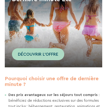
de
notre
site
web.
DÉCOUVRIR L'OFFRE
Pourquoi choisir une offre de dernière
minute ?
Des prix avantageux sur les séjours tout compris
:
bénéficiez de réductions exclusives sur des formules
tout inclus : hébergement, restauration, animations et