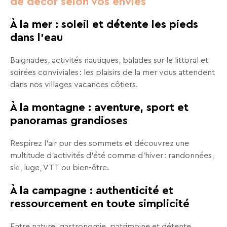
de décor selon vos envies
séjours
ou
À la mer : soleil et détente les pieds
conseils
dans l’eau
pratiques
pour
Baignades, activités nautiques, balades sur le littoral et
bien
soirées conviviales : les plaisirs de la mer vous attendent
préparer
dans nos villages vacances côtiers.
vos
prochaines
À la montagne : aventure, sport et
vacances.
panoramas grandioses
Respirez l’air pur des sommets et découvrez une
Votre
multitude d’activités d’été comme d’hiver : randonnées,
adresse
ski, luge, VTT ou bien-être.
mail
À la campagne : authenticité et
ressourcement en toute simplicité
Entre nature, gastronomie, patrimoine et détente,