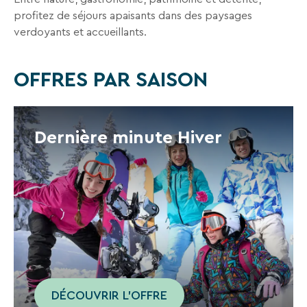
En
profitez de séjours apaisants dans des paysages
renseignant
verdoyants et accueillants.
votre
adresse
email
OFFRES PAR SAISON
vous
acceptez
de
recevoir
la
Dernière minute Hiver
newsletter
de
VTF.
Vous
pouvez
vous
désinscrire
à
tout
moment
à
DÉCOUVRIR L'OFFRE
l’aide