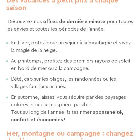
Des vacances à petit prix à chaque
saison
Recevez
tous
Découvrez nos
offres de dernière minute
pour toutes
les
les envies et toutes les périodes de l’année.
15
jours
,
En hiver, optez pour un séjour à la montagne et vivez
directement
la magie de la neige.
dans
votre
Au printemps, profitez des premiers rayons de soleil
boîte
en bord de mer ou à la campagne.
mail,
L’été, cap sur les plages, les randonnées ou les
toutes
villages familiaux animés.
les
nouveautés,
En automne, laissez-vous séduire par des paysages
bons
colorés et une atmosphère paisible.
plans,
Tout au long de l’année, faites rimer
spontanéité,
promos,
confort et économies
!
idées
Mer, montagne ou campagne : changez
de