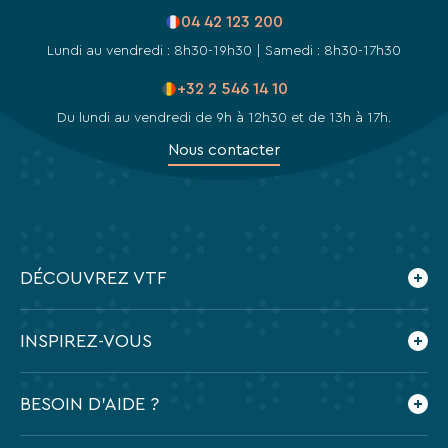
04 42 123 200
Lundi au vendredi : 8h30-19h30 | Samedi : 8h30-17h30
+32 2 546 14 10
Du lundi au vendredi de 9h à 12h30 et de 13h à 17h.
Nous contacter
DÉCOUVREZ VTF
Qui sommes-nous ?
INSPIREZ-VOUS
Les villages vacances VTF
Nos engagements
Le blog
BESOIN D'AIDE ?
Nos agences
Feuilleter nos brochures
Nos partenaires
Application mobile VTF