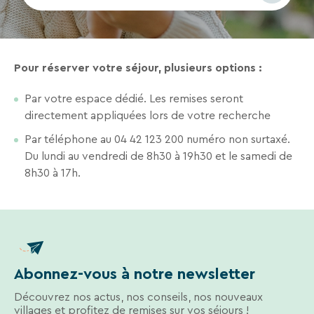
séjours
ou
conseils
pratiques
Pour réserver votre séjour, plusieurs options :
pour
RECHERCHER
bien
Par votre espace dédié. Les remises seront
préparer
directement appliquées lors de votre recherche
vos
Une destination, un hôtel...
prochaines
Par téléphone au 04 42 123 200 numéro non surtaxé.
vacances.
Du lundi au vendredi de 8h30 à 19h30 et le samedi de
8h30 à 17h.
Votre
adresse
mail
Abonnez-vous à notre newsletter
Découvrez nos actus, nos conseils, nos nouveaux
villages et profitez de remises sur vos séjours !