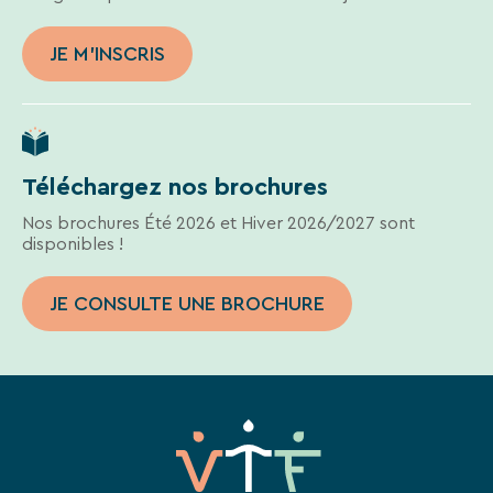
En
renseignant
JE M'INSCRIS
votre
adresse
email
vous
acceptez
de
Téléchargez nos brochures
recevoir
la
Nos brochures Été 2026 et Hiver 2026/2027 sont
newsletter
disponibles !
de
VTF.
Vous
JE CONSULTE UNE BROCHURE
pouvez
vous
désinscrire
à
tout
moment
à
l’aide