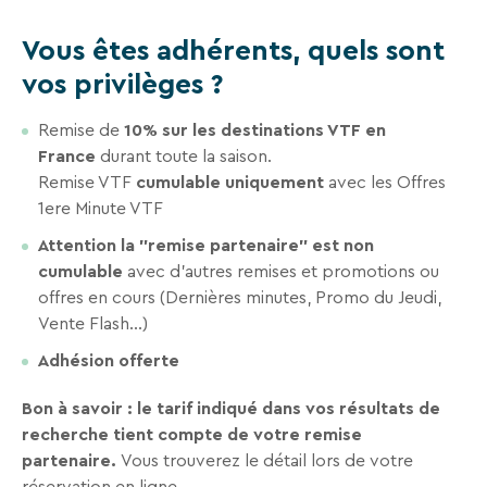
VTF,
Vous êtes adhérents, quels sont
des
offres
vos privilèges ?
exclusives
et
Remise de
10
% sur les destinations VTF en
France
durant toute la saison.
des
Remise VTF
cumulable uniquement
avec les Offres
bons
1ere Minute VTF
plans
pour
Attention la "remise partenaire" est non
vos
cumulable
avec d'autres remises et promotions ou
offres en cours (Dernières minutes, Promo du Jeudi,
vacances
Vente Flash...)
!
Adhésion offerte
Il
suffit
Bon à savoir : le tarif indiqué dans vos résultats de
d’un
recherche tient compte de votre remise
clic
partenaire.
Vous trouverez le détail lors de votre
!
réservation en ligne.