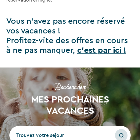
Recevez
tous
Vous n'avez pas encore réservé
les
vos vacances !
15
jours
,
Profitez-vite des offres en cours
directement
à ne pas manquer,
c'est par ici !
dans
votre
boîte
mail,
toutes
Rechercher
les
MES PROCHAINES
nouveautés,
bons
VACANCES
plans,
promos,
idées
de
Trouvez votre séjour