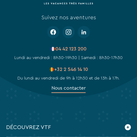
des
liens
de
Suivez nos aventures
désinscription
ou
en
écrivant
à
04 42 123 200
contact-
RGPD@vtf-
Lundi au vendredi : 8h30-19h30 | Samedi : 8h30-17h30
vacances.com.
Plus
+32 2 546 14 10
d’info
Du lundi au vendredi de 9h à 12h30 et de 13h à 17h.
sur
notre
Nous contacter
politique
de
confidentialité
sur
la
page
DÉCOUVREZ VTF
mentions
légales