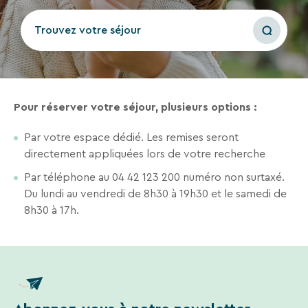
séjours
ou
Trouvez votre séjour
conseils
pratiques
pour
bien
préparer
RECHERCHER
Pour réserver votre séjour, plusieurs options :
vos
prochaines
Par votre espace dédié. Les remises seront
Une destination, un hôtel...
vacances.
directement appliquées lors de votre recherche
Par téléphone au 04 42 123 200 numéro non surtaxé.
Du lundi au vendredi de 8h30 à 19h30 et le samedi de
Votre
8h30 à 17h.
adresse
mail