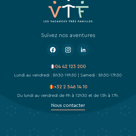
des
liens
de
désinscription
ou
en
Suivez nos aventures
écrivant
à
contact-
RGPD@vtf-
vacances.com.
04 42 123 200
Plus
d’info
Lundi au vendredi : 8h30-19h30 | Samedi : 8h30-17h30
sur
notre
+32 2 546 14 10
politique
Du lundi au vendredi de 9h à 12h30 et de 13h à 17h.
de
confidentialité
Nous contacter
sur
la
page
mentions
légales