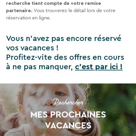
recherche tient compte de votre remise
Recevez
partenaire.
Vous trouverez le détail lors de votre
tous
réservation en ligne.
les
15
jours
,
Vous n'avez pas encore réservé
directement
vos vacances !
dans
Profitez-vite des offres en cours
votre
à ne pas manquer,
c'est par ici !
boîte
mail,
toutes
les
nouveautés,
Rechercher
bons
plans,
MES PROCHAINES
promos,
VACANCES
idées
de