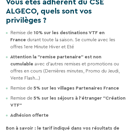
Vous êtes adhérent du CSE
VTF,
ALGECO, quels sont vos
des
privilèges ?
offres
exclusives
Remise de
10% sur les destinations VTF en
et
France
durant toute la saison. Se cumule avec les
des
offres 1ere Minute Hiver et Eté
bons
Attention la "remise partenaire" est non
plans
cumulable
avec d'autres remises et promotions ou
pour
offres en cours (Dernières minutes, Promo du Jeudi,
vos
Vente Flash...)
vacances
Remise de
5% sur les villages Partenaires France
!
Remise de
5% sur les séjours à l’étranger "Création
Il
VTF"
suffit
Adhésion offerte
d’un
clic
Bon à savoir : le tarif indiqué dans vos résultats de
!