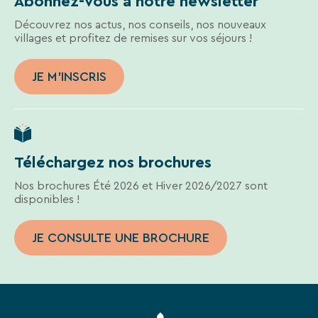
Abonnez-vous à notre newsletter
En
renseignant
Découvrez nos actus, nos conseils, nos nouveaux
votre
villages et profitez de remises sur vos séjours !
adresse
email
JE M'INSCRIS
vous
acceptez
de
recevoir
la
newsletter
Téléchargez nos brochures
de
VTF.
Nos brochures Été 2026 et Hiver 2026/2027 sont
Vous
disponibles !
pouvez
vous
désinscrire
JE CONSULTE UNE BROCHURE
à
tout
moment
à
l’aide