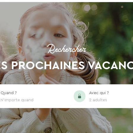
Rechercher
S PROCHAINES VACAN
RECHERCHER
Une destination, un hôtel...
Quand ?
Avec qui ?
N'importe quand
2 adultes