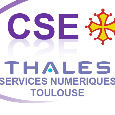
tez de recevoir la newsletter de VTF. Vous
 des liens de désinscription ou en écrivant
ur notre politique de confidentialité sur la