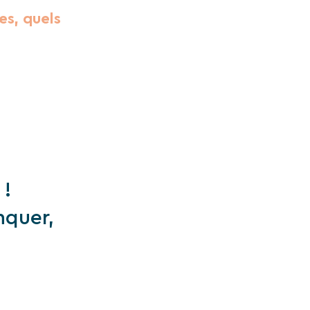
es, quels
 !
nquer,