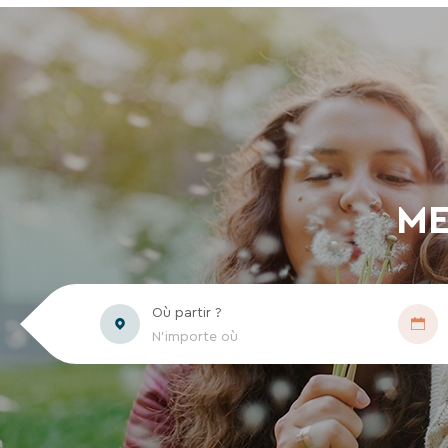
ME
Où partir ?
N'importe où