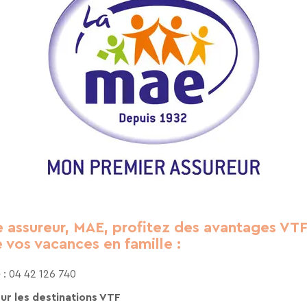
tez de recevoir la newsletter de VTF. Vous
 des liens de désinscription ou en écrivant
ur notre politique de confidentialité sur la
 assureur, MAE, profitez des avantages VTF,
 vos vacances en famille :
 : 04 42 126 740
ur les destinations VTF