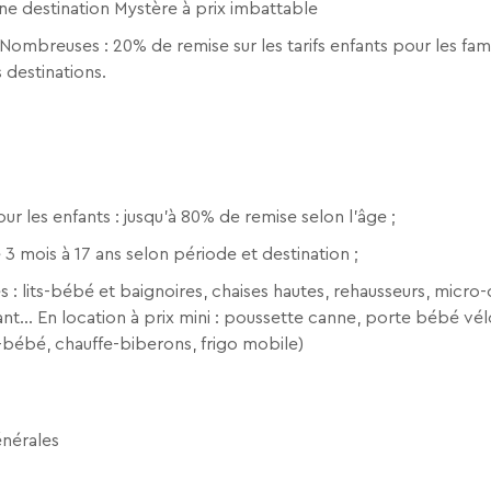
une destination Mystère à prix imbattable
 Nombreuses : 20% de remise sur les tarifs enfants pour les fam
s destinations.
our les enfants : jusqu'à 80% de remise selon l'âge ;
 3 mois à 17 ans selon période et destination ;
s : lits-bébé et baignoires, chaises hautes, rehausseurs, micr
ant... En location à prix mini : poussette canne, porte bébé vé
e-bébé, chauffe-biberons, frigo mobile)
énérales
RECHERCHER