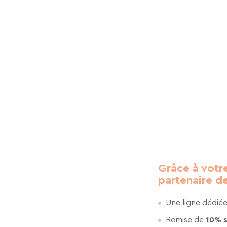
En renseignant votre adresse email vous accep
pouvez vous désinscrire à tout moment à l’aide
à contact-RGPD@vtf-vacances.com. Plus d’info s
page mentions légales de notre site web.
Grâce à votre
partenaire de
Une ligne dédiée
Remise de
10% s