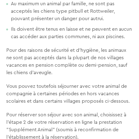
Au maximum un animal par famille, ne sont pas
Recevez
acceptés les chiens type pitbull et Rottweiler,
tous
pouvant présenter un danger pour autrui.
les
Ils doivent être tenus en laisse et ne peuvent en aucun
15
cas accéder aux parties communes, ni aux piscines.
jours
,
directement
Pour des raisons de sécurité et d’hygiène, les animaux
dans
ne sont pas acceptés dans la plupart de nos villages
votre
vacances en pension complète ou demi-pension, sauf
boîte
les chiens d'aveugle.
mail,
toutes
Vous pouvez toutefois séjourner avec votre animal de
les
compagnie à certaines périodes en hors vacances
nouveautés,
scolaires et dans certains villages proposés ci-dessous.
bons
plans,
Pour réserver son séjour avec son animal, choisissez à
promos,
l'étape 2 de votre réservation en ligne la prestation
idées
"Supplément Animal" (soumis à reconfirmation de
de
l’établissement à la réservation).