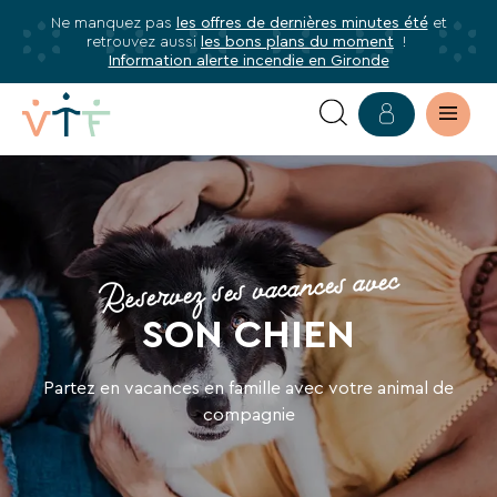
Ne manquez pas
les offres de dernières minutes été
et
✕
retrouvez aussi
les bons plans du moment
!
mer
Information alerte incendie en Gironde
Abonnez-
vous
à
VACANCES
notre
newsletter
PARTIR
Abonnez-
AVEC
Réservez ses vacances avec
vous
SON
pour
SON CHIEN
être
ANIMAL
informé·e
Partez en vacances en famille avec votre animal de
de
compagnie
tous
les
avantages