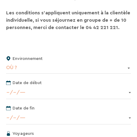
séjours
ou
Les conditions s'appliquent uniquement à la clientèle
conseils
individuelle, si vous séjournez en groupe de + de 10
pratiques
personnes, merci de contacter le 04 42 221 221.
pour
bien
préparer
vos
Environnement
prochaines
OÙ ?
vacances.
Date de début
Votre
adresse
mail
Date de fin
Voyageurs