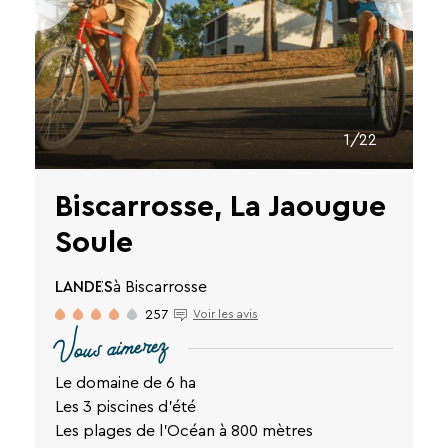
des
liens
de
désinscription
ou
en
écrivant
1/22
à
contact-
RGPD@vtf-
Biscarrosse, La Jaougue
vacances.com.
Plus
Soule
d’info
sur
notre
LANDES
à Biscarrosse
politique
257
Voir les avis
de
Vous aimerez
confidentialité
sur
Le domaine de 6 ha
la
page
Les 3 piscines d'été
mentions
Les plages de l'Océan à 800 mètres
légales