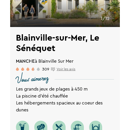
1/12
Blainville-sur-Mer, Le
Sénéquet
MANCHE
à Blainville Sur Mer
309
Voir les avis
Vous aimerez
Les grands jeux de plages à 450 m
RECHERCHER
La piscine d'été chauffée
Les hébergements spacieux au coeur des
Une destination, un hôtel...
dunes