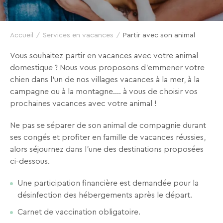
VTF,
des
offres
Accueil
Services en vacances
Partir avec son animal
exclusives
Vous souhaitez partir en vacances avec votre animal
et
domestique ? Nous vous proposons d'emmener votre
des
chien dans l'un de nos villages vacances à la mer, à la
bons
campagne ou à la montagne.... à vous de choisir vos
plans
prochaines vacances avec votre animal !
pour
vos
Ne pas se séparer de son animal de compagnie durant
vacances
ses congés et profiter en famille de vacances réussies,
alors séjournez dans l'une des destinations proposées
!
ci-dessous.
Il
Une participation financière est demandée pour la
suffit
désinfection des hébergements après le départ.
d’un
clic
Carnet de vaccination obligatoire.
!