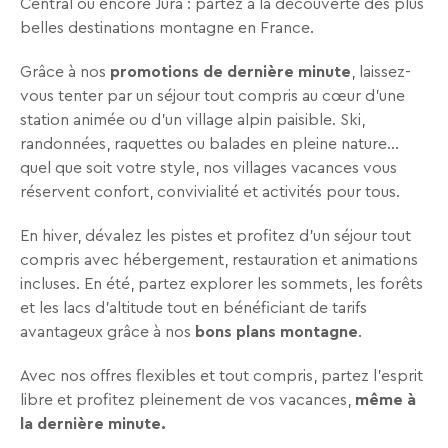
Central ou encore Jura : partez à la découverte des plus
Recevez
belles destinations montagne en France.
tous
les
Grâce à nos
promotions de dernière minute
, laissez-
15
vous tenter par un séjour tout compris au cœur d’une
jours
,
station animée ou d’un village alpin paisible. Ski,
directement
randonnées, raquettes ou balades en pleine nature…
dans
quel que soit votre style, nos villages vacances vous
votre
réservent confort, convivialité et activités pour tous.
boîte
En hiver, dévalez les pistes et profitez d’un séjour tout
mail,
compris avec hébergement, restauration et animations
toutes
incluses. En été, partez explorer les sommets, les forêts
les
et les lacs d’altitude tout en bénéficiant de tarifs
nouveautés,
avantageux grâce à nos
bons plans montagne
.
bons
plans,
Avec nos offres flexibles et tout compris, partez l’esprit
promos,
libre et profitez pleinement de vos vacances,
même à
idées
la dernière minute.
de