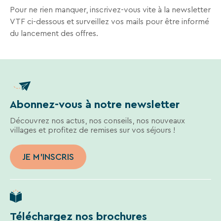
séjours
Pour ne rien manquer, inscrivez-vous vite à la newsletter
ou
RECHERCHER
VTF ci-dessous et surveillez vos mails pour être informé
conseils
du lancement des offres.
pratiques
Une destination, un hôtel...
pour
bien
préparer
vos
prochaines
Abonnez-vous à notre newsletter
vacances.
Découvrez nos actus, nos conseils, nos nouveaux
villages et profitez de remises sur vos séjours !
Votre
JE M'INSCRIS
adresse
mail
Téléchargez nos brochures