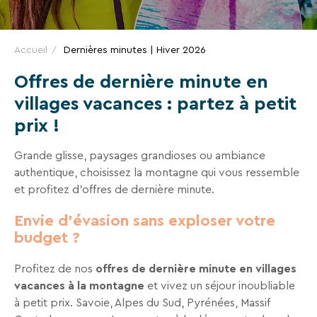
VTF,
des
offres
Accueil
Dernières minutes | Hiver 2026
exclusives
Offres de dernière minute en
et
villages vacances : partez à petit
des
prix !
bons
plans
Grande glisse, paysages grandioses ou ambiance
pour
authentique, choisissez la montagne qui vous ressemble
vos
et profitez d’offres de dernière minute.
vacances
!
Envie d’évasion sans exploser votre
budget ?
Il
suffit
Profitez de nos
offres de dernière minute en villages
d’un
vacances à la montagne
et vivez un séjour inoubliable
clic
à petit prix. Savoie, Alpes du Sud, Pyrénées, Massif
!