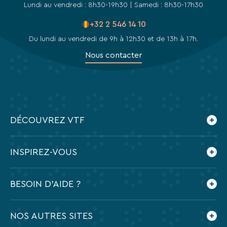
des
Lundi au vendredi : 8h30-19h30 | Samedi : 8h30-17h30
liens
de
+32 2 546 14 10
désinscription
Du lundi au vendredi de 9h à 12h30 et de 13h à 17h.
ou
en
Nous contacter
écrivant
à
contact-
RGPD@vtf-
vacances.com.
Plus
DÉCOUVREZ VTF
d’info
sur
notre
Qui sommes-nous ?
INSPIREZ-VOUS
politique
Les villages vacances VTF
de
confidentialité
Nos engagements
Le blog
BESOIN D'AIDE ?
sur
Nos agences
Feuilleter nos brochures
la
page
Nos partenaires
Application mobile VTF
Dates des vacances scolaires 2026-2027
mentions
NOS AUTRES SITES
Espace presse
Foire aux questions
légales