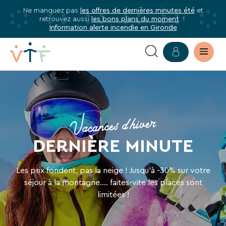
Ne manquez pas
les offres de dernières minutes été
et
✕
retrouvez aussi
les bons plans du moment
!
mer
Information alerte incendie en Gironde
Abonnez-
vous
à
OFFRES
notre
newsletter
DERNIÈRE
Abonnez-
Vacances d'hiver
MINUTE
vous
DERNIÈRE MINUTE
HIVER
pour
être
EN
informé·e
Les prix fondent, pas la neige ! Jusqu'à -30% sur votre
de
VILLAGE
séjour à la montagne.... faites-vite les places sont
limitées !
tous
VACANCES
les
avantages