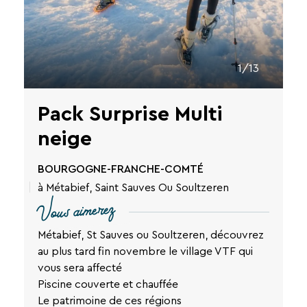
En
renseignant
votre
adresse
email
1/13
vous
acceptez
de
Pack Surprise Multi
recevoir
la
neige
newsletter
de
BOURGOGNE-FRANCHE-COMTÉ
VTF.
Vous
à Métabief, Saint Sauves Ou Soultzeren
pouvez
Vous aimerez
vous
désinscrire
Métabief, St Sauves ou Soultzeren, découvrez
à
au plus tard fin novembre le village VTF qui
tout
moment
vous sera affecté
à
Piscine couverte et chauffée
l’aide
Le patrimoine de ces régions