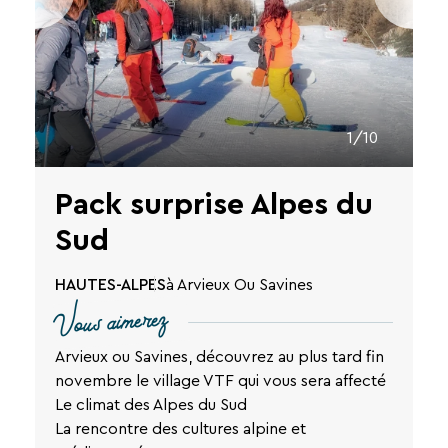
Recevez
tous
les
15
jours
,
1/10
directement
dans
votre
Pack surprise Alpes du
boîte
Sud
mail,
toutes
HAUTES-ALPES
à Arvieux Ou Savines
les
Vous aimerez
nouveautés,
bons
Arvieux ou Savines, découvrez au plus tard fin
plans,
novembre le village VTF qui vous sera affecté
promos,
Le climat des Alpes du Sud
idées
La rencontre des cultures alpine et
de