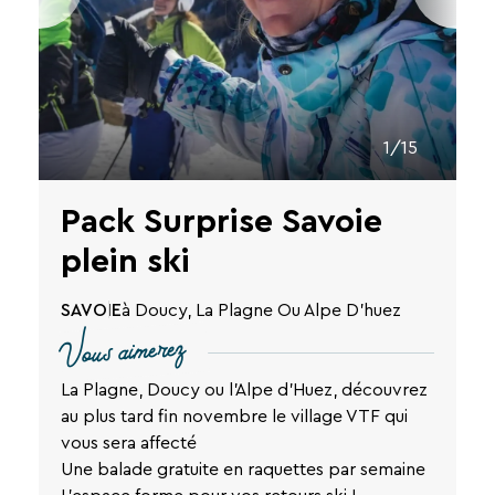
de
notre
site
web.
1/15
Pack Surprise Savoie
plein ski
SAVOIE
à Doucy, La Plagne Ou Alpe D'huez
Vous aimerez
La Plagne, Doucy ou l'Alpe d'Huez, découvrez
au plus tard fin novembre le village VTF qui
vous sera affecté
Une balade gratuite en raquettes par semaine