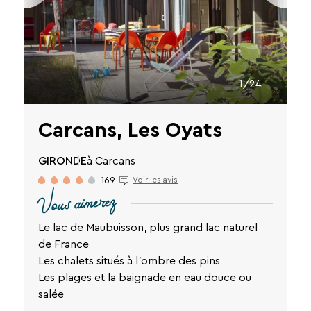
RECHERCHER
Une destination, un hôtel...
1/24
Carcans, Les Oyats
GIRONDE
à Carcans
169
Voir les avis
Vous aimerez
Le lac de Maubuisson, plus grand lac naturel
de France
Les chalets situés à l'ombre des pins
Les plages et la baignade en eau douce ou
salée