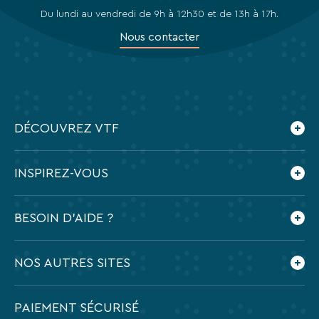
Du lundi au vendredi de 9h à 12h30 et de 13h à 17h.
Nous contacter
DÉCOUVREZ VTF
Qui sommes-nous ?
INSPIREZ-VOUS
Les villages vacances VTF
Nos engagements
Le blog
BESOIN D'AIDE ?
Nos agences
Feuilleter nos brochures
Nos partenaires
Application mobile VTF
Dates des vacances scolaires 2026-2027
NOS AUTRES SITES
Espace presse
Foire aux questions
Préparer mes vacances
Recrutement
PAIEMENT SÉCURISÉ
Groupe à partir de 10 personnes