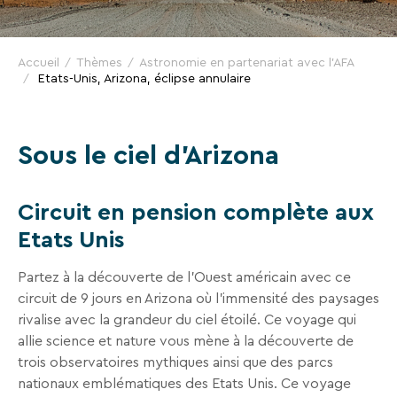
VTF,
des
offres
Accueil
Thèmes
Astronomie en partenariat avec l'AFA
Etats-Unis, Arizona, éclipse annulaire
exclusives
et
des
Sous le ciel d’Arizona
bons
plans
pour
Circuit en pension complète aux
vos
Etats Unis
vacances
!
Partez à la découverte de l'Ouest américain avec ce
circuit de 9 jours en Arizona où l'immensité des paysages
Il
rivalise avec la grandeur du ciel étoilé. Ce voyage qui
suffit
allie science et nature vous mène à la découverte de
d’un
trois observatoires mythiques ainsi que des parcs
clic
nationaux emblématiques des Etats Unis. Ce voyage
!