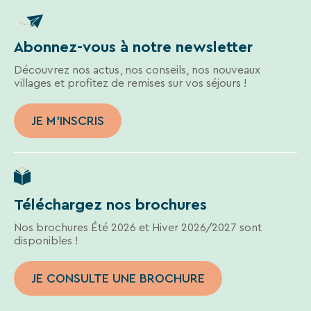
des
liens
de
désinscription
Abonnez-vous à notre newsletter
ou
Découvrez nos actus, nos conseils, nos nouveaux
en
villages et profitez de remises sur vos séjours !
écrivant
à
contact-
JE M'INSCRIS
RGPD@vtf-
vacances.com.
Plus
d’info
sur
notre
Téléchargez nos brochures
politique
de
Nos brochures Été 2026 et Hiver 2026/2027 sont
confidentialité
disponibles !
sur
la
JE CONSULTE UNE BROCHURE
page
mentions
légales