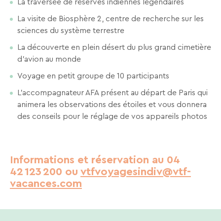
La traversée de réserves indiennes légendaires
En
Une destination, un hôtel...
renseignant
La visite de Biosphère 2, centre de recherche sur les
votre
sciences du système terrestre
adresse
email
La découverte en plein désert du plus grand cimetière
vous
d’avion au monde
acceptez
de
Voyage en petit groupe de 10 participants
recevoir
L’accompagnateur AFA présent au départ de Paris qui
la
newsletter
animera les observations des étoiles et vous donnera
de
des conseils pour le réglage de vos appareils photos
VTF.
Vous
pouvez
vous
Informations et réservation au 04
désinscrire
42 123 200 ou
vtfvoyagesindiv@vtf-
à
vacances.com
tout
moment
à
l’aide