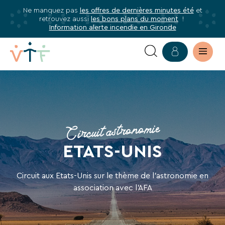
Ne manquez pas
les offres de dernières minutes été
et
✕
retrouvez aussi
les bons plans du moment
!
mer
Information alerte incendie en Gironde
Abonnez-
vous
à
ETATS-
notre
newsletter
UNIS,
Abonnez-
ARIZONA,
Circuit astronomie
vous
ÉCLIPSE
pour
ETATS-UNIS
être
ANNULAIRE
informé·e
Circuit aux Etats-Unis sur le thème de l’astronomie en
de
association avec l'AFA
tous
les
avantages