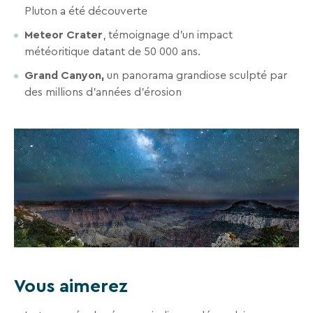
séjours
Pluton a été découverte
ou
Meteor Crater
, témoignage d’un impact
conseils
météoritique datant de 50 000 ans.
pratiques
pour
Grand Canyon,
un panorama grandiose sculpté par
bien
des millions d’années d’érosion
préparer
vos
prochaines
vacances.
Votre
adresse
mail
Vous aimerez
RECHERCHER