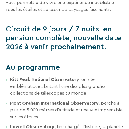
vous permettra de vivre une expérience inoubliable
Recevez
sous les étoiles et au cœur de paysages fascinants.
tous
les
Circuit de 9 jours / 7 nuits, en
15
jours
,
pension complète, nouvelle date
directement
2026 à venir prochainement.
dans
votre
boîte
Au programme
mail,
toutes
Kitt Peak National Observatory
, un site
les
emblématique abritant l’une des plus grandes
nouveautés,
collections de télescopes au monde
bons
Mont Graham International Observatory,
perché à
plans,
plus de 3 000 mètres d’altitude et une vue imprenable
promos,
sur les étoiles
idées
de
Lowell Observatory
, lieu chargé d’histoire, la planète