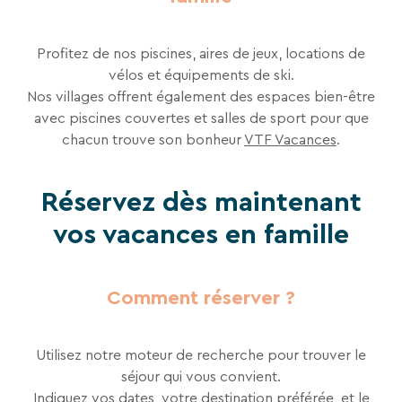
des
liens
de
Profitez de nos piscines, aires de jeux, locations de
désinscription
ou
vélos et équipements de ski.
en
Nos villages offrent également des espaces bien-être
écrivant
avec piscines couvertes et salles de sport pour que
à
chacun trouve son bonheur​
VTF Vacances
.
contact-
RGPD@vtf-
vacances.com.
Réservez dès maintenant
Plus
d’info
vos vacances en famille
sur
notre
politique
de
Comment réserver ?
confidentialité
sur
la
Utilisez notre moteur de recherche pour trouver le
page
séjour qui vous convient.
mentions
légales
Indiquez vos dates, votre destination préférée, et le