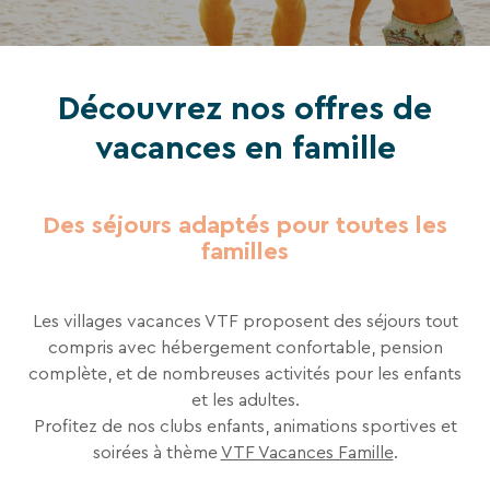
VTF,
des
offres
Découvrez nos offres de
exclusives
et
vacances en famille
des
bons
plans
Des séjours adaptés pour toutes les
pour
familles
vos
vacances
Les villages vacances VTF proposent des séjours tout
!
compris avec hébergement confortable, pension
complète, et de nombreuses activités pour les enfants
Il
et les adultes.
suffit
Profitez de nos clubs enfants, animations sportives et
d’un
soirées à thème​
VTF Vacances Famille
.
clic
!