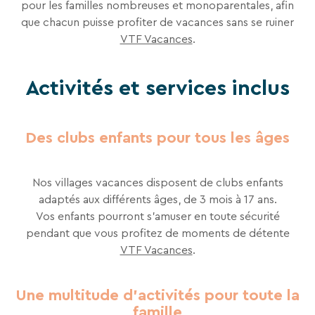
pour les familles nombreuses et monoparentales, afin
En
renseignant
que chacun puisse profiter de vacances sans se ruiner​
votre
VTF Vacances
​.
adresse
email
vous
Activités et services inclus
acceptez
de
recevoir
la
Des clubs enfants pour tous les âges
newsletter
de
VTF.
Nos villages vacances disposent de clubs enfants
Vous
adaptés aux différents âges, de 3 mois à 17 ans.
pouvez
Vos enfants pourront s’amuser en toute sécurité
vous
désinscrire
pendant que vous profitez de moments de détente​
à
VTF Vacances
.
RECHERCHER
tout
moment
à
Une destination, un hôtel...
Une multitude d'activités pour toute la
l’aide
famille