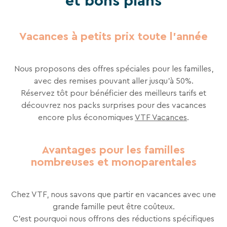
et bons plans
séjours
ou
conseils
Vacances à petits prix toute l'année
pratiques
pour
bien
Nous proposons des offres spéciales pour les familles,
préparer
avec des remises pouvant aller jusqu'à 50%.
vos
Réservez tôt pour bénéficier des meilleurs tarifs et
prochaines
découvrez nos packs surprises pour des vacances
vacances.
encore plus économiques​
VTF Vacances
.
Avantages pour les familles
Votre
nombreuses et monoparentales
adresse
mail
Chez VTF, nous savons que partir en vacances avec une
grande famille peut être coûteux.
C'est pourquoi nous offrons des réductions spécifiques