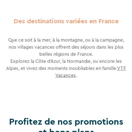
Recevez
tous
Des destinations variées en France
les
15
jours
,
Que ce soit à la mer, à la montagne, ou à la campagne,
directement
nos villages vacances offrent des séjours dans les plus
dans
belles régions de France.
votre
Explorez la Côte d’Azur, la Normandie, ou encore les
boîte
Alpes, et vivez des moments inoubliables en famille​
VTF
mail,
Vacances
.
toutes
les
nouveautés,
bons
plans,
promos,
Profitez de nos promotions
idées
de