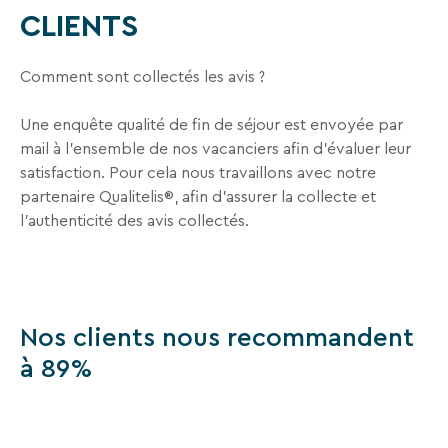
En
CLIENTS
renseignant
votre
adresse
Comment sont collectés les avis ?
email
vous
Une enquête qualité de fin de séjour est envoyée par
acceptez
mail à l’ensemble de nos vacanciers afin d’évaluer leur
de
recevoir
satisfaction. Pour cela nous travaillons avec notre
la
partenaire Qualitelis®, afin d’assurer la collecte et
newsletter
l’authenticité des avis collectés.
de
VTF.
Vous
pouvez
vous
Nos clients nous recommandent
désinscrire
à
à 89%
tout
moment
à
l’aide