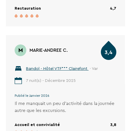
Restauration
4,7
RECHERCHER
M
MARIE-ANDREE C.
Une destination, un hôtel...
3,4
Bandol - Hôtel VTF*** Clairefont
· Var
7 nuit(s) - Décembre 2025
Publié le Janvier 2026
Il me manquait un peu d'activité dans la journée
autre que les excursions.
Accueil et convivialité
3,8