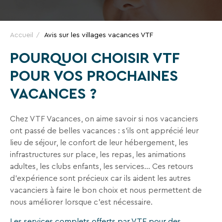
VTF,
des
offres
Accueil
Avis sur les villages vacances VTF
exclusives
POURQUOI CHOISIR VTF
et
POUR VOS PROCHAINES
des
bons
VACANCES ?
plans
pour
Chez VTF Vacances, on aime savoir si nos vacanciers
vos
ont passé de belles vacances : s’ils ont apprécié leur
vacances
lieu de séjour, le confort de leur hébergement, les
!
infrastructures sur place, les repas, les animations
adultes, les clubs enfants, les services… Ces retours
Il
d'expérience sont précieux car ils aident les autres
suffit
vacanciers à faire le bon choix et nous permettent de
d’un
nous améliorer lorsque c'est nécessaire.
clic
!
Les services complets offerts par VTF pour des