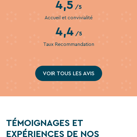
4,5
séjours
/5
ou
conseils
Accueil et convivialité
pratiques
4,4
pour
/5
bien
Taux Recommandation
préparer
vos
prochaines
vacances.
VOIR TOUS LES AVIS
Votre
adresse
mail
TÉMOIGNAGES ET
EXPÉRIENCES DE NOS